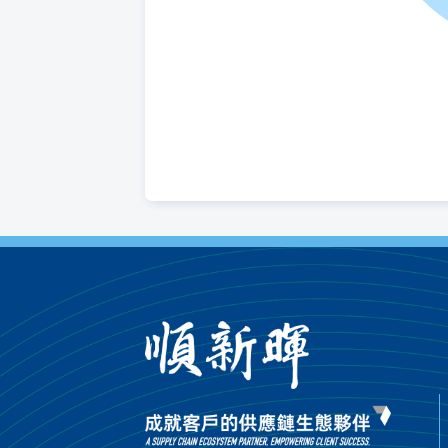
DC收貨
• 嚴苛品質標
• 溫度記錄全