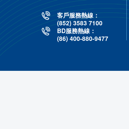
運輸管
• 秒速級智能
• 幹線+雲倉